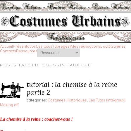
Accueil
Présentation
Les tutos (abrégés)
Mes réalisations
L’actu
Galeries
Contacts
Ressources
POSTS TAGGED ‘COUSSIN FAUX CUL’
tutorial : la chemise à la reine
15
JUIN
partie 2
2012
categories:
Costumes Historiques
,
Les Tutos (intégraux)
,
Making off
La chemise à la reine : coachez-vous !