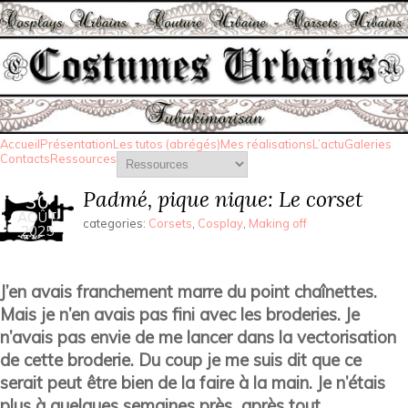
Accueil
Présentation
Les tutos (abrégés)
Mes réalisations
L’actu
Galeries
Contacts
Ressources
Padmé, pique nique: Le corset
30
AOÛT
categories:
Corsets
,
Cosplay
,
Making off
2025
J’en avais franchement marre du point chaînettes.
Mais je n’en avais pas fini avec les broderies. Je
n’avais pas envie de me lancer dans la vectorisation
de cette broderie. Du coup je me suis dit que ce
serait peut être bien de la faire à la main. Je n’étais
plus à quelques semaines près après tout.