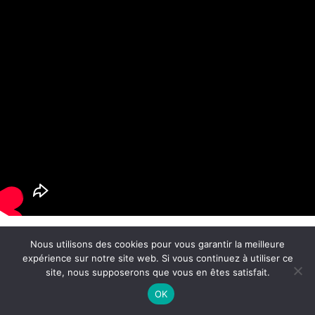
Après il ne restait que le montage . Ma premiere
Nous utilisons des cookies pour vous garantir la meilleure
version n’avait de baleines que sur les coutures.
expérience sur notre site web. Si vous continuez à utiliser ce
site, nous supposerons que vous en êtes satisfait.
OK