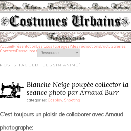
Accueil
Présentation
Les tutos (abrégés)
Mes réalisations
L’actu
Galeries
Contacts
Ressources
POSTS TAGGED ‘DESSIN ANIMÉ’
Blanche Neige poupée collector la
06
AOÛT
seance photo par Arnaud Burr
2024
categories:
Cosplay
,
Shooting
C’est toujours un plaisir de collaborer avec Arnaud
photographe: