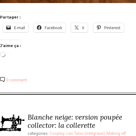
Partager :
E-mail
Facebook
X
Pinterest
J’aime ça :
Chargement…
0 comment
Blanche neige: version poupée
03
DÉC
collector: la collerette
2022
categories:
Cosplay
,
Les Tutos (intégraux)
,
Making off