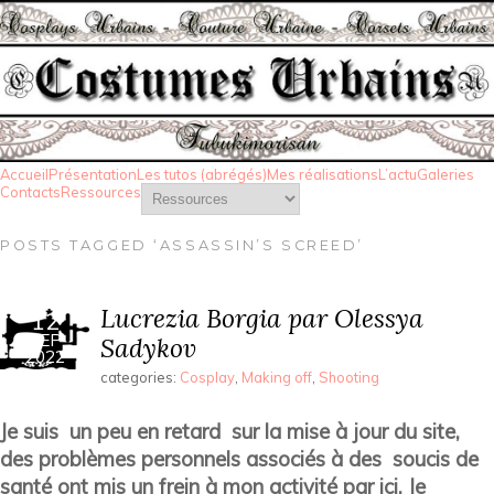
Accueil
Présentation
Les tutos (abrégés)
Mes réalisations
L’actu
Galeries
Contacts
Ressources
POSTS TAGGED ‘ASSASSIN’S SCREED’
Lucrezia Borgia par Olessya
12
SEP
Sadykov
2022
categories:
Cosplay
,
Making off
,
Shooting
Je suis un peu en retard sur la mise à jour du site,
des problèmes personnels associés à des soucis de
santé ont mis un frein à mon activité par ici. Je