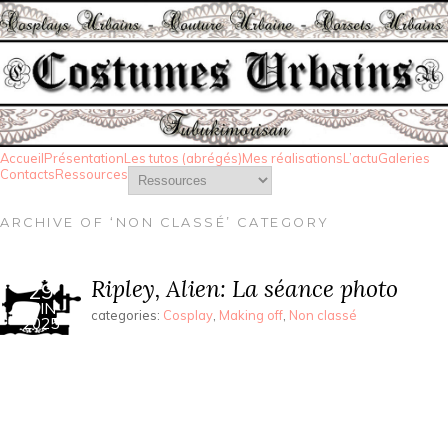
Accueil
Présentation
Les tutos (abrégés)
Mes réalisations
L’actu
Galeries
Contacts
Ressources
ARCHIVE OF ‘NON CLASSÉ’ CATEGORY
Ripley, Alien: La séance photo
29
JUIN
categories:
Cosplay
,
Making off
,
Non classé
2025