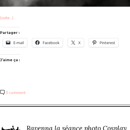
(suite…)
Partager :
E-mail
Facebook
X
Pinterest
J’aime ça :
0 comment
Ravenna la séance photo Cosplay
19