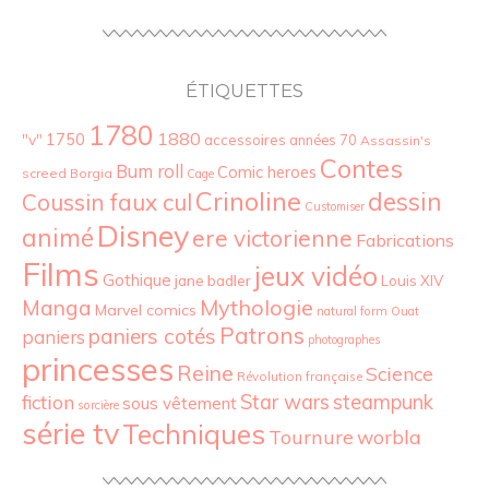
ÉTIQUETTES
1780
1880
"v"
1750
accessoires
années 70
Assassin's
Contes
Bum roll
Comic heroes
screed
Borgia
Cage
Crinoline
dessin
Coussin faux cul
Customiser
Disney
animé
ere victorienne
Fabrications
Films
jeux vidéo
Gothique
jane badler
Louis XIV
Mythologie
Manga
Marvel comics
natural form
Ouat
Patrons
paniers cotés
paniers
photographes
princesses
Reine
Science
Révolution française
Star wars
fiction
steampunk
sous vêtement
sorcière
série tv
Techniques
Tournure
worbla