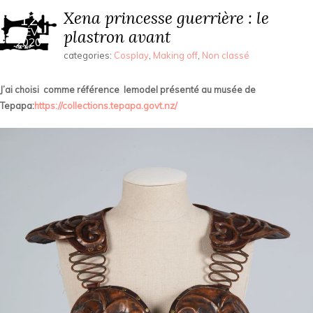
Xena princesse guerrière : le
12
FÉV
plastron avant
2020
categories:
Cosplay
,
Making off
,
Non classé
J’ai choisi comme référence lemodel présenté au musée de
Tepapa:
https://collections.tepapa.govt.nz/