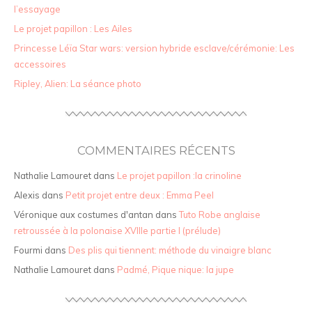
l’essayage
Le projet papillon : Les Ailes
Princesse Léïa Star wars: version hybride esclave/cérémonie: Les
accessoires
Ripley, Alien: La séance photo
COMMENTAIRES RÉCENTS
Nathalie Lamouret
dans
Le projet papillon :la crinoline
Alexis
dans
Petit projet entre deux : Emma Peel
Véronique aux costumes d'antan
dans
Tuto Robe anglaise
retroussée à la polonaise XVIIIe partie I (prélude)
Fourmi
dans
Des plis qui tiennent: méthode du vinaigre blanc
Nathalie Lamouret
dans
Padmé, Pique nique: la jupe