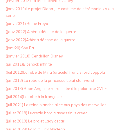
(Février 2018) La fée clochette Disney
(janv 2019)Le projet Diana , Le costume de cérémonie « v » la
série:
(janv 2021) Reine Freya
(Janv 2022) Athèna déesse de la guerre
(Janv 2022)Athèna déesse de la guerre
(janv20) She Ra
(janvier 2018) Cendrillon Disney
(juil 2011)Bioshock infinite
(Juil 2012)La robe de Mina (dracula) francis ford coppola
(juil 2013) La robe de la princesse Leïa( star wars)
(juil 2013) Robe Anglaise retroussée à la polonaise XVIIIE
(Juil 2014)La robe à la française
(Juil 2021) La reine blanche alice aux pays des merveilles
(juillet 2018) Lucrezia borgia assassin ‘s creed
(juillet 2019) Le projet Lady oscar
(juillet 2024) Fallout Lucy Maclean