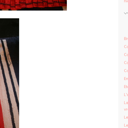
ni
Br
Co
C
Co
Co
En
Et
L'
La
vr
Le
Le