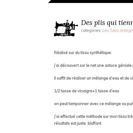
Des plis qui tie
05
JUIN
categories:
Les Tutos (intégr
2013
Réalisé sur du tissu synthétique:
j’ai découvert sur le net une astuce géniale 
Il suffit de réaliser un mélange d’eau et de v
1/2 tasse de vinaigre+1 tasse d’eau
on peut tamponner avec ce mélange ou pulv
J’ai effectué cette méthode sur mon tissu très
résultats est juste bluffant