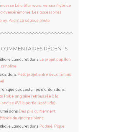
incesse Léïa Star wars: version hybride
clave/cérémonie: Les accessoires
pley, Alien: La séance photo
COMMENTAIRES RÉCENTS
thalie Lamouret
dans
Le projet papillon
a crinoline
exis
dans
Petit projet entre deux : Emma
el
ronique aux costumes d'antan
dans
to Robe anglaise retroussée à la
lonaise XVIIIe partie I (prélude)
urmi
dans
Des plis qui tiennent:
thode du vinaigre blanc
thalie Lamouret
dans
Padmé, Pique