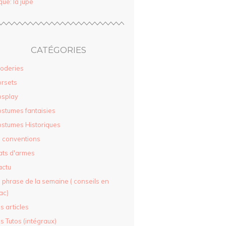
que: la jupe
CATÉGORIES
oderies
rsets
osplay
stumes fantaisies
stumes Historiques
 conventions
ats d'armes
actu
 phrase de la semaine ( conseils en
ac)
s articles
s Tutos (intégraux)