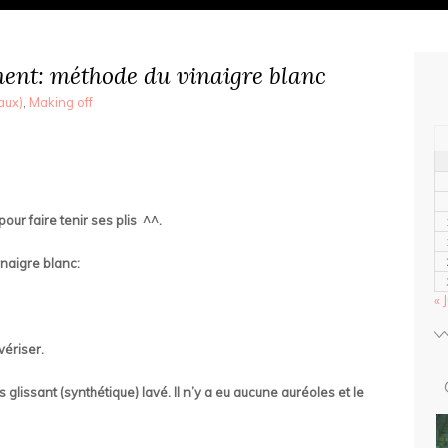
nnent: méthode du vinaigre blanc
aux)
,
Making off
pour faire tenir ses plis ^^.
inaigre blanc:
« J
ériser.
 glissant (synthétique) lavé. Il n’y a eu aucune auréoles et le