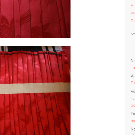
Pr
es
Ri
Na
:l
Al
Pe
Vé
Tu
po
Fo
mé
Na