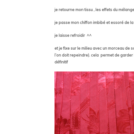
je retourne mon tissu , les effets du mélang
je passe mon chiffon imbibé et essoré de l
je laisse refroidir ^^
et je fixe sur le milieu avec un morceau de 
l’on doit repeindre). cela permet de garder l
définitif