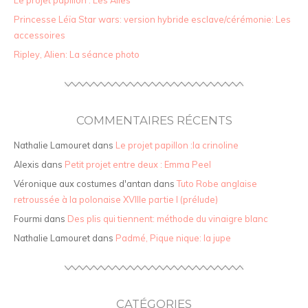
Le projet papillon : Les Ailes
Princesse Léïa Star wars: version hybride esclave/cérémonie: Les
accessoires
Ripley, Alien: La séance photo
COMMENTAIRES RÉCENTS
Nathalie Lamouret
dans
Le projet papillon :la crinoline
Alexis
dans
Petit projet entre deux : Emma Peel
Véronique aux costumes d'antan
dans
Tuto Robe anglaise
retroussée à la polonaise XVIIIe partie I (prélude)
Fourmi
dans
Des plis qui tiennent: méthode du vinaigre blanc
Nathalie Lamouret
dans
Padmé, Pique nique: la jupe
CATÉGORIES