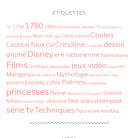
ÉTIQUETTES
1780
1880
"v"
1750
accessoires
années 70
Assassin's
Contes
Bum roll
Comic heroes
screed
Borgia
Cage
Crinoline
dessin
Coussin faux cul
Customiser
Disney
animé
ere victorienne
Fabrications
Films
jeux vidéo
Gothique
jane badler
Louis XIV
Mythologie
Manga
Marvel comics
natural form
Ouat
Patrons
paniers cotés
paniers
photographes
princesses
Reine
Science
Révolution française
Star wars
fiction
steampunk
sous vêtement
sorcière
série tv
Techniques
Tournure
worbla