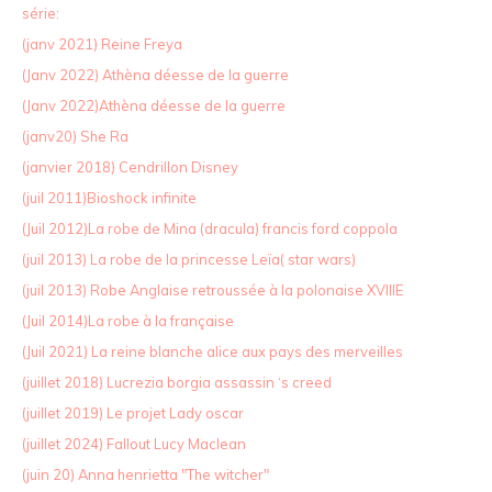
série:
(janv 2021) Reine Freya
(Janv 2022) Athèna déesse de la guerre
(Janv 2022)Athèna déesse de la guerre
(janv20) She Ra
(janvier 2018) Cendrillon Disney
(juil 2011)Bioshock infinite
(Juil 2012)La robe de Mina (dracula) francis ford coppola
(juil 2013) La robe de la princesse Leïa( star wars)
(juil 2013) Robe Anglaise retroussée à la polonaise XVIIIE
(Juil 2014)La robe à la française
(Juil 2021) La reine blanche alice aux pays des merveilles
(juillet 2018) Lucrezia borgia assassin ‘s creed
(juillet 2019) Le projet Lady oscar
(juillet 2024) Fallout Lucy Maclean
(juin 20) Anna henrietta "The witcher"