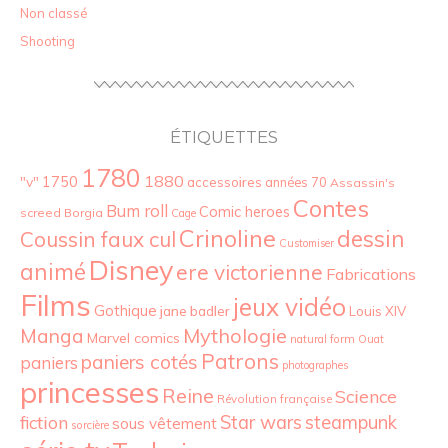
Non classé
Shooting
ÉTIQUETTES
1780
1880
"v"
1750
accessoires
années 70
Assassin's
Contes
Bum roll
Comic heroes
screed
Borgia
Cage
Crinoline
dessin
Coussin faux cul
Customiser
Disney
animé
ere victorienne
Fabrications
Films
jeux vidéo
Gothique
jane badler
Louis XIV
Mythologie
Manga
Marvel comics
natural form
Ouat
Patrons
paniers cotés
paniers
photographes
princesses
Reine
Science
Révolution française
Star wars
fiction
steampunk
sous vêtement
sorcière