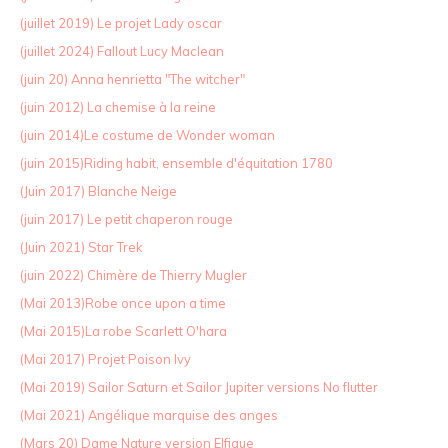
(juillet 2019) Le projet Lady oscar
(juillet 2024) Fallout Lucy Maclean
(juin 20) Anna henrietta "The witcher"
(juin 2012) La chemise à la reine
(juin 2014)Le costume de Wonder woman
(juin 2015)Riding habit, ensemble d'équitation 1780
(Juin 2017) Blanche Neige
(juin 2017) Le petit chaperon rouge
(Juin 2021) Star Trek
(juin 2022) Chimère de Thierry Mugler
(Mai 2013)Robe once upon a time
(Mai 2015)La robe Scarlett O'hara
(Mai 2017) Projet Poison Ivy
(Mai 2019) Sailor Saturn et Sailor Jupiter versions No flutter
(Mai 2021) Angélique marquise des anges
(Mars 20) Dame Nature version Elfique