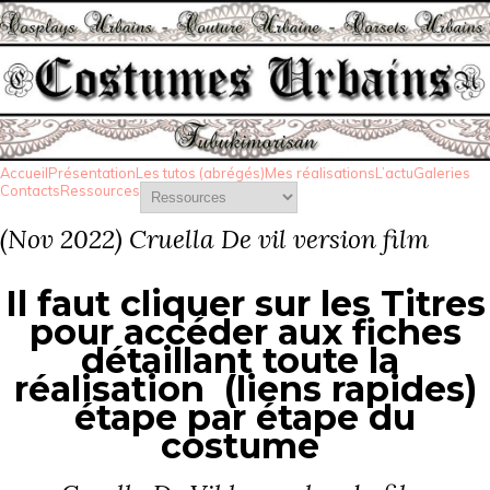
Accueil
Présentation
Les tutos (abrégés)
Mes réalisations
L’actu
Galeries
Contacts
Ressources
(Nov 2022) Cruella De vil version film
Il faut cliquer sur les Titres
pour accéder aux fiches
détaillant toute la
réalisation (liens rapides)
étape par étape du
costume