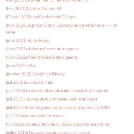
(fev 2019) Le projet 3en 1 : Morticia Addam’s
(Fev 2022)Wonder Woman 84
(Février 2018) La fée clochette Disney
(janv 2019)Le projet Diana , Le costume de cérémonie « v » la
série:
(janv 2021) Reine Freya
(Janv 2022) Athèna déesse de la guerre
(Janv 2022)Athèna déesse de la guerre
(janv20) She Ra
(janvier 2018) Cendrillon Disney
(juil 2011)Bioshock infinite
(Juil 2012)La robe de Mina (dracula) francis ford coppola
(juil 2013) La robe de la princesse Leïa( star wars)
(juil 2013) Robe Anglaise retroussée à la polonaise XVIIIE
(Juil 2014)La robe à la française
(Juil 2021) La reine blanche alice aux pays des merveilles
(juillet 2018) Lucrezia borgia assassin ‘s creed