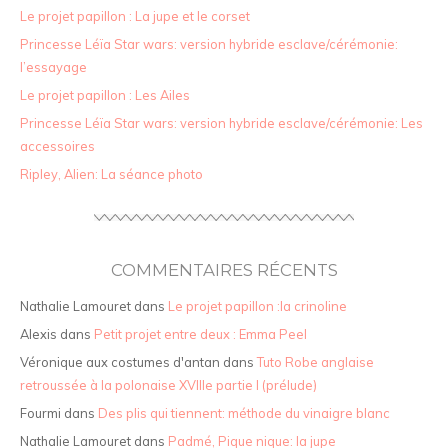
Le projet papillon : La jupe et le corset
Princesse Léïa Star wars: version hybride esclave/cérémonie:
l’essayage
Le projet papillon : Les Ailes
Princesse Léïa Star wars: version hybride esclave/cérémonie: Les
accessoires
Ripley, Alien: La séance photo
COMMENTAIRES RÉCENTS
Nathalie Lamouret
dans
Le projet papillon :la crinoline
Alexis
dans
Petit projet entre deux : Emma Peel
Véronique aux costumes d'antan
dans
Tuto Robe anglaise
retroussée à la polonaise XVIIIe partie I (prélude)
Fourmi
dans
Des plis qui tiennent: méthode du vinaigre blanc
Nathalie Lamouret
dans
Padmé, Pique nique: la jupe