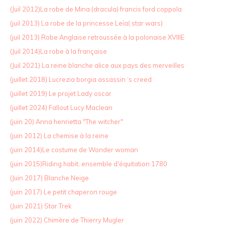
(Juil 2012)La robe de Mina (dracula) francis ford coppola
(juil 2013) La robe de la princesse Leïa( star wars)
(juil 2013) Robe Anglaise retroussée à la polonaise XVIIIE
(Juil 2014)La robe à la française
(Juil 2021) La reine blanche alice aux pays des merveilles
(juillet 2018) Lucrezia borgia assassin ‘s creed
(juillet 2019) Le projet Lady oscar
(juillet 2024) Fallout Lucy Maclean
(juin 20) Anna henrietta "The witcher"
(juin 2012) La chemise à la reine
(juin 2014)Le costume de Wonder woman
(juin 2015)Riding habit, ensemble d'équitation 1780
(Juin 2017) Blanche Neige
(juin 2017) Le petit chaperon rouge
(Juin 2021) Star Trek
(juin 2022) Chimère de Thierry Mugler