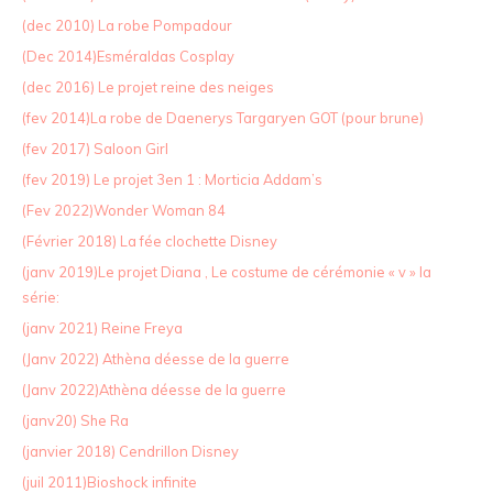
(dec 2010) La robe Pompadour
(Dec 2014)Esméraldas Cosplay
(dec 2016) Le projet reine des neiges
(fev 2014)La robe de Daenerys Targaryen GOT (pour brune)
(fev 2017) Saloon Girl
(fev 2019) Le projet 3en 1 : Morticia Addam’s
(Fev 2022)Wonder Woman 84
(Février 2018) La fée clochette Disney
(janv 2019)Le projet Diana , Le costume de cérémonie « v » la
série:
(janv 2021) Reine Freya
(Janv 2022) Athèna déesse de la guerre
(Janv 2022)Athèna déesse de la guerre
(janv20) She Ra
(janvier 2018) Cendrillon Disney
(juil 2011)Bioshock infinite