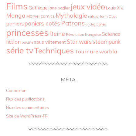
Films
jeux vidéo
Gothique
jane badler
Louis XIV
Mythologie
Manga
Marvel comics
natural form
Ouat
Patrons
paniers cotés
paniers
photographes
princesses
Reine
Science
Révolution française
Star wars
fiction
steampunk
sous vêtement
sorcière
série tv
Techniques
Tournure
worbla
MÉTA
Connexion
Flux des publications
Flux des commentaires
Site de WordPress-FR