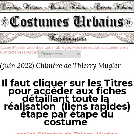
Accueil
Présentation
Les tutos (abrégés)
Mes réalisations
L’actu
Galeries
Contacts
Ressources
(juin 2022) Chimère de Thierry Mugler
Il faut cliquer sur les Titres
pour accéder aux fiches
détaillant toute la
réalisation (liens rapides)
étape par étape du
costume