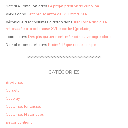
Nathalie Lamouret
dans
Le projet papillon :la crinoline
Alexis
dans
Petit projet entre deux : Emma Peel
Véronique aux costumes d'antan
dans
Tuto Robe anglaise
retroussée à la polonaise XVIIIe partie I (prélude)
Fourmi
dans
Des plis qui tiennent: méthode du vinaigre blanc
Nathalie Lamouret
dans
Padmé, Pique nique: la jupe
CATÉGORIES
Broderies
Corsets
Cosplay
Costumes fantaisies
Costumes Historiques
En conventions