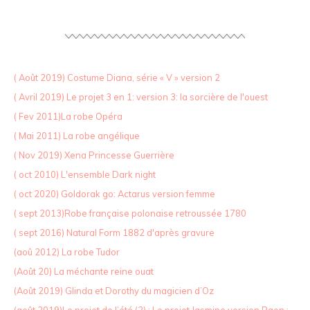
( Août 2019) Costume Diana, série « V » version 2
( Avril 2019) Le projet 3 en 1: version 3: la sorcière de l'ouest
( Fev 2011)La robe Opéra
( Mai 2011) La robe angélique
( Nov 2019) Xena Princesse Guerrière
( oct 2010) L'ensemble Dark night
( oct 2020) Goldorak go: Actarus version femme
( sept 2013)Robe française polonaise retroussée 1780
( sept 2016) Natural Form 1882 d'après gravure
(aoû 2012) La robe Tudor
(Août 20) La méchante reine ouat
(Août 2019) Glinda et Dorothy du magicien d’Oz
(août 2019)Le projet de l’été (2) : Le projet Jasmine version Paon :