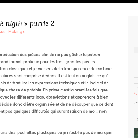
k nigth » partie 2
sies
,
Making off
reproduction des pièces afin de ne pas gâcher le patron
 grand format, pratique pour les très grandes pièces,
ron classique) et je me sers de la transparence de ma baie
utures sont comprise dedans. Il est tout en anglais ce qu’i
ois de traduire les expressions techniques et le logiciel de
que chose de potable. En prime c’est la première fois que
« J
sé avec les différents logo, abréviations et apprendre à bien
décide donc d’être organisée et de ne découper que ce dont
t pas quelques difficultés qui auront raison de moi .. non
 dans des pochettes plastiques ou je n’oublie pas de marquer