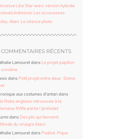
incesse Léïa Star wars: version hybride
clave/cérémonie: Les accessoires
pley, Alien: La séance photo
COMMENTAIRES RÉCENTS
thalie Lamouret
dans
Le projet papillon
a crinoline
exis
dans
Petit projet entre deux : Emma
el
ronique aux costumes d'antan
dans
to Robe anglaise retroussée à la
lonaise XVIIIe partie I (prélude)
urmi
dans
Des plis qui tiennent:
thode du vinaigre blanc
thalie Lamouret
dans
Padmé, Pique