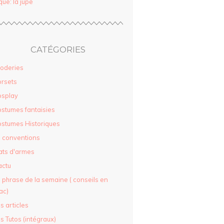
que: la jupe
CATÉGORIES
oderies
rsets
osplay
stumes fantaisies
stumes Historiques
 conventions
ats d'armes
actu
 phrase de la semaine ( conseils en
ac)
s articles
s Tutos (intégraux)