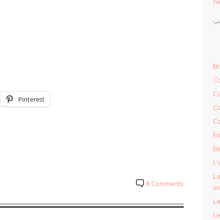
ni
Br
Co
C
Pinterest
Co
Co
En
Et
L'
La
8 Comments
vr
Le
Le