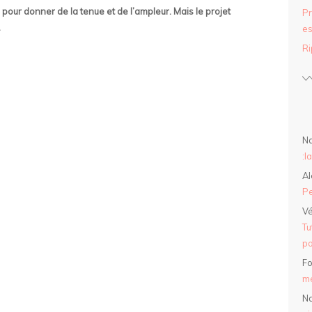
ne pour donner de la tenue et de l’ampleur. Mais le projet
Pr
.
es
Ri
Na
:l
Al
Pe
Vé
Tu
po
Fo
mé
Na