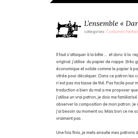
L’ensemble « Dar
28
OCT
categories:
Costumes fantai
2010
Il faut s’attaquer à la bête … et donc à la 
original. j’utilise du papier de nappe (très
économique et solide comme le papier à pat
vitrée pour décalquer. Dans ce patron les co
n’est pas ma tasse de thé. Pas facile pour m
traduction a bien du mal a me proposer quel
j’utilise un vrai patron, je dois me familiari
observer la composition de mon patron. Je 
j’ai besoin au moment ou. Mais bon ce ne son
vraiment pas .
Une fois finis, je mets ensuite mes patrons