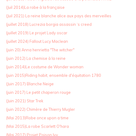
(Juil 2014)La robe à la française
(Juil 2021) La reine blanche alice aux pays des merveilles
(juillet 2018) Lucrezia borgia assassin ‘s creed
(juillet 2019) Le projet Lady oscar
(juillet 2024) Fallout Lucy Maclean
(juin 20) Anna henrietta "The witcher"
(juin 2012) La chemise à la reine
(juin 2014)Le costume de Wonder woman
(juin 2015)Riding habit, ensemble d'équitation 1780
(Juin 2017) Blanche Neige
(juin 2017) Le petit chaperon rouge
(Juin 2021) Star Trek
(juin 2022) Chimère de Thierry Mugler
(Mai 2013)Robe once upon a time
(Mai 2015)La robe Scarlett O'hara
(Mai 2017) Projet Poison Ivy