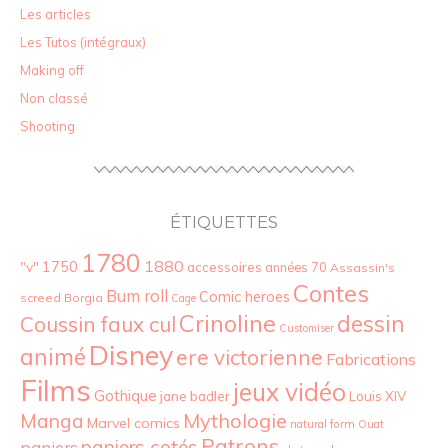
Les articles
Les Tutos (intégraux)
Making off
Non classé
Shooting
ÉTIQUETTES
1780
1880
"v"
1750
accessoires
années 70
Assassin's
Contes
Bum roll
Comic heroes
screed
Borgia
Cage
Crinoline
dessin
Coussin faux cul
Customiser
Disney
animé
ere victorienne
Fabrications
Films
jeux vidéo
Gothique
jane badler
Louis XIV
Mythologie
Manga
Marvel comics
natural form
Ouat
Patrons
paniers cotés
paniers