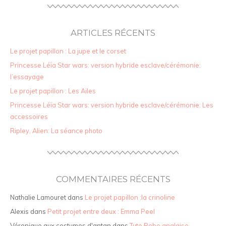
ARTICLES RÉCENTS
Le projet papillon : La jupe et le corset
Princesse Léïa Star wars: version hybride esclave/cérémonie:
l’essayage
Le projet papillon : Les Ailes
Princesse Léïa Star wars: version hybride esclave/cérémonie: Les
accessoires
Ripley, Alien: La séance photo
COMMENTAIRES RÉCENTS
Nathalie Lamouret
dans
Le projet papillon :la crinoline
Alexis
dans
Petit projet entre deux : Emma Peel
Véronique aux costumes d'antan
dans
Tuto Robe anglaise