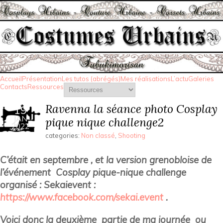
Accueil
Présentation
Les tutos (abrégés)
Mes réalisations
L’actu
Galeries
Contacts
Ressources
Ravenna la séance photo Cosplay
19
JAN
pique nique challenge2
2022
categories:
Non classé
,
Shooting
C’était en septembre , et la version grenobloise de
l’événement Cosplay pique-nique challenge
organisé : Sekaievent :
https://www.facebook.com/sekai.event
.
Voici donc la deuxième partie de ma journée ou