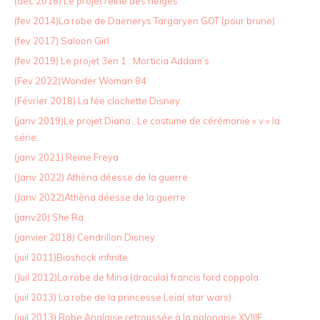
(dec 2016) Le projet reine des neiges
(fev 2014)La robe de Daenerys Targaryen GOT (pour brune)
(fev 2017) Saloon Girl
(fev 2019) Le projet 3en 1 : Morticia Addam’s
(Fev 2022)Wonder Woman 84
(Février 2018) La fée clochette Disney
(janv 2019)Le projet Diana , Le costume de cérémonie « v » la
série:
(janv 2021) Reine Freya
(Janv 2022) Athèna déesse de la guerre
(Janv 2022)Athèna déesse de la guerre
(janv20) She Ra
(janvier 2018) Cendrillon Disney
(juil 2011)Bioshock infinite
(Juil 2012)La robe de Mina (dracula) francis ford coppola
(juil 2013) La robe de la princesse Leïa( star wars)
(juil 2013) Robe Anglaise retroussée à la polonaise XVIIIE