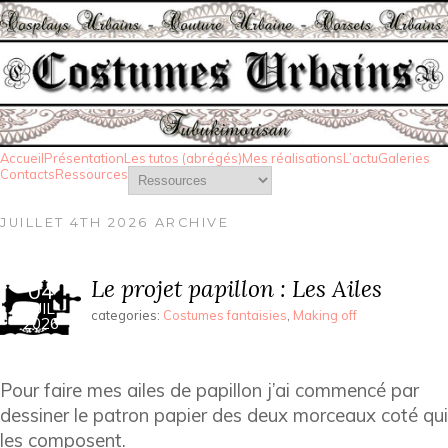
Accueil
Présentation
Les tutos (abrégés)
Mes réalisations
L’actu
Galeries
Contacts
Ressources
JUILLET 4TH 2026 ARCHIVE
Le projet papillon : Les Ailes
04
JUIL
categories:
Costumes fantaisies
,
Making off
2026
Pour faire mes ailes de papillon j’ai commencé par
dessiner le patron papier des deux morceaux coté qui
les composent.