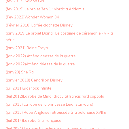
(fev 2017) Saloon Girl
(fev 2019) Le projet 3en 1 : Morticia Addam’s
(Fev 2022)Wonder Woman 84
(Février 2018) La fée clochette Disney
(janv 2019)Le projet Diana , Le costume de cérémonie « v » la
série:
(janv 2021) Reine Freya
(Janv 2022) Athèna déesse de la guerre
(Janv 2022)Athèna déesse de la guerre
(janv20) She Ra
(janvier 2018) Cendrillon Disney
(juil 2011)Bioshock infinite
(Juil 2012)La robe de Mina (dracula) francis ford coppola
(juil 2013) La robe de la princesse Leïa( star wars)
(juil 2013) Robe Anglaise retroussée à la polonaise XVIIIE
(Juil 2014)La robe à la française
(Juil 2021) La reine blanche alice aux pays des merveilles