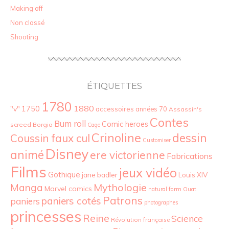
Making off
Non classé
Shooting
ÉTIQUETTES
1780
1880
"v"
1750
accessoires
années 70
Assassin's
Contes
Bum roll
Comic heroes
screed
Borgia
Cage
Crinoline
dessin
Coussin faux cul
Customiser
Disney
animé
ere victorienne
Fabrications
Films
jeux vidéo
Gothique
jane badler
Louis XIV
Mythologie
Manga
Marvel comics
natural form
Ouat
Patrons
paniers cotés
paniers
photographes
princesses
Reine
Science
Révolution française