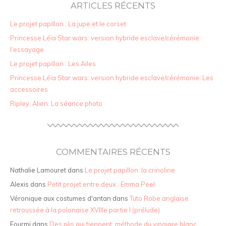
ARTICLES RÉCENTS
Le projet papillon : La jupe et le corset
Princesse Léïa Star wars: version hybride esclave/cérémonie:
l’essayage
Le projet papillon : Les Ailes
Princesse Léïa Star wars: version hybride esclave/cérémonie: Les
accessoires
Ripley, Alien: La séance photo
COMMENTAIRES RÉCENTS
Nathalie Lamouret
dans
Le projet papillon :la crinoline
Alexis
dans
Petit projet entre deux : Emma Peel
Véronique aux costumes d'antan
dans
Tuto Robe anglaise
retroussée à la polonaise XVIIIe partie I (prélude)
Fourmi
dans
Des plis qui tiennent: méthode du vinaigre blanc