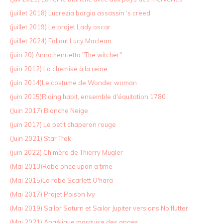
(juillet 2018) Lucrezia borgia assassin ‘s creed
(juillet 2019) Le projet Lady oscar
(juillet 2024) Fallout Lucy Maclean
(juin 20) Anna henrietta "The witcher"
(juin 2012) La chemise à la reine
(juin 2014)Le costume de Wonder woman
(juin 2015)Riding habit, ensemble d'équitation 1780
(Juin 2017) Blanche Neige
(juin 2017) Le petit chaperon rouge
(Juin 2021) Star Trek
(juin 2022) Chimère de Thierry Mugler
(Mai 2013)Robe once upon a time
(Mai 2015)La robe Scarlett O'hara
(Mai 2017) Projet Poison Ivy
(Mai 2019) Sailor Saturn et Sailor Jupiter versions No flutter
(Mai 2021) Angélique marquise des anges