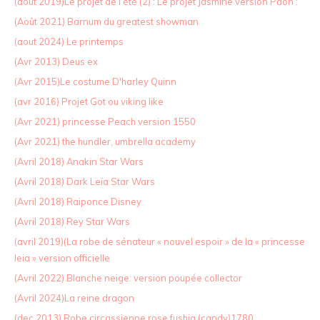
(août 2019)Le projet de l’été (2) : Le projet Jasmine version Paon :
(Août 2021) Barnum du greatest showman
(aout 2024) Le printemps
(Avr 2013) Deus ex
(Avr 2015)Le costume D'harley Quinn
(avr 2016) Projet Got ou viking like
(Avr 2021) princesse Peach version 1550
(Avr 2021) the hundler, umbrella academy
(Avril 2018) Anakin Star Wars
(Avril 2018) Dark Leïa Star Wars
(Avril 2018) Raiponce Disney
(Avril 2018) Rey Star Wars
(avril 2019)(La robe de sénateur « nouvel espoir » de la « princesse
leia » version officielle
(Avril 2022) Blanche neige: version poupée collector
(Avril 2024)La reine dragon
(dec 2013) Robe circassienne rose fushia (candy)1780