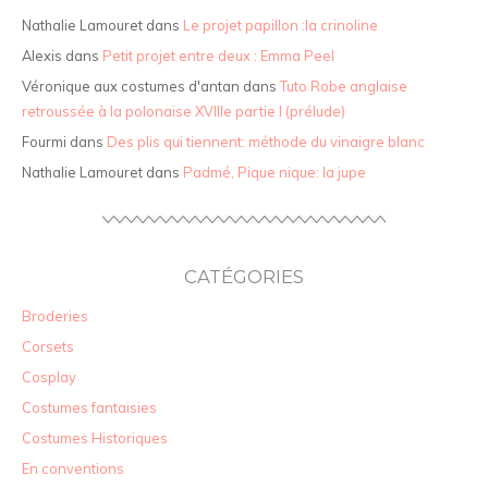
Nathalie Lamouret
dans
Le projet papillon :la crinoline
Alexis
dans
Petit projet entre deux : Emma Peel
Véronique aux costumes d'antan
dans
Tuto Robe anglaise
retroussée à la polonaise XVIIIe partie I (prélude)
Fourmi
dans
Des plis qui tiennent: méthode du vinaigre blanc
Nathalie Lamouret
dans
Padmé, Pique nique: la jupe
CATÉGORIES
Broderies
Corsets
Cosplay
Costumes fantaisies
Costumes Historiques
En conventions