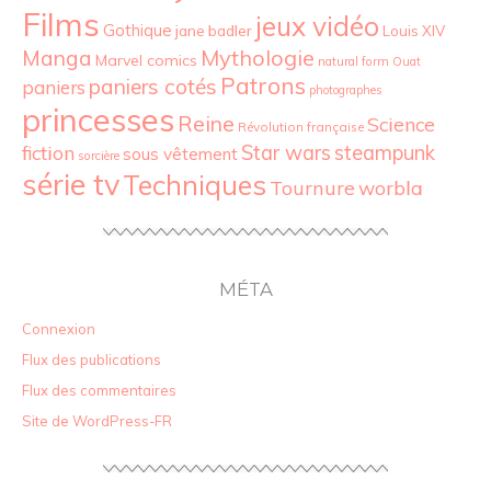
Films
jeux vidéo
Gothique
jane badler
Louis XIV
Mythologie
Manga
Marvel comics
natural form
Ouat
Patrons
paniers cotés
paniers
photographes
princesses
Reine
Science
Révolution française
Star wars
fiction
steampunk
sous vêtement
sorcière
série tv
Techniques
Tournure
worbla
MÉTA
Connexion
Flux des publications
Flux des commentaires
Site de WordPress-FR