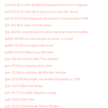
(Juil 2012)La robe de Mina (dracula) francis ford coppola
(juil 2013) La robe de la princesse Leïa( star wars)
(juil 2013) Robe Anglaise retroussée à la polonaise XVIIIE
(Juil 2014)La robe à la française
(Juil 2021) La reine blanche alice aux pays des merveilles
(juillet 2018) Lucrezia borgia assassin ‘s creed
(juillet 2019) Le projet Lady oscar
(juillet 2024) Fallout Lucy Maclean
(juin 20) Anna henrietta "The witcher"
(juin 2012) La chemise à la reine
(juin 2014)Le costume de Wonder woman
(juin 2015)Riding habit, ensemble d'équitation 1780
(Juin 2017) Blanche Neige
(juin 2017) Le petit chaperon rouge
(Juin 2021) Star Trek
(juin 2022) Chimère de Thierry Mugler