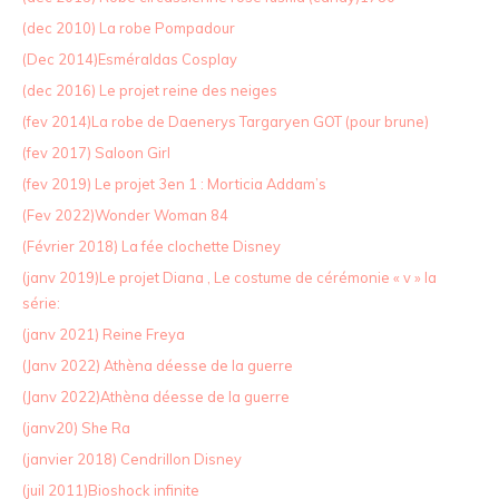
(dec 2010) La robe Pompadour
(Dec 2014)Esméraldas Cosplay
(dec 2016) Le projet reine des neiges
(fev 2014)La robe de Daenerys Targaryen GOT (pour brune)
(fev 2017) Saloon Girl
(fev 2019) Le projet 3en 1 : Morticia Addam’s
(Fev 2022)Wonder Woman 84
(Février 2018) La fée clochette Disney
(janv 2019)Le projet Diana , Le costume de cérémonie « v » la
série:
(janv 2021) Reine Freya
(Janv 2022) Athèna déesse de la guerre
(Janv 2022)Athèna déesse de la guerre
(janv20) She Ra
(janvier 2018) Cendrillon Disney
(juil 2011)Bioshock infinite