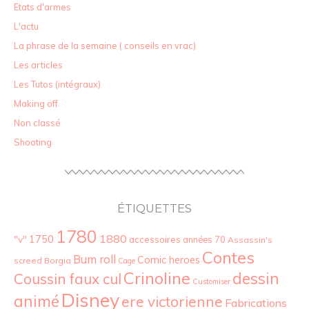
Etats d'armes
L'actu
La phrase de la semaine ( conseils en vrac)
Les articles
Les Tutos (intégraux)
Making off
Non classé
Shooting
ÉTIQUETTES
1780
1880
"v"
1750
accessoires
années 70
Assassin's
Contes
Bum roll
Comic heroes
screed
Borgia
Cage
Crinoline
dessin
Coussin faux cul
Customiser
Disney
animé
ere victorienne
Fabrications