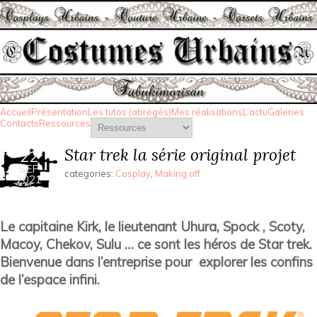
Accueil
Présentation
Les tutos (abrégés)
Mes réalisations
L’actu
Galeries
Contacts
Ressources
Star trek la série original projet
22
SEP
categories:
Cosplay
,
Making off
2021
Le capitaine Kirk, le lieutenant Uhura, Spock , Scoty,
Macoy, Chekov, Sulu … ce sont les héros de Star trek.
Bienvenue dans l’entreprise pour explorer les confins
de l’espace infini.