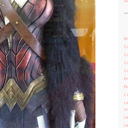
ni
Br
Co
C
Co
Co
En
Et
L'
La
vr
Le
Le