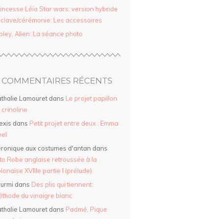
incesse Léïa Star wars: version hybride
clave/cérémonie: Les accessoires
pley, Alien: La séance photo
COMMENTAIRES RÉCENTS
thalie Lamouret
dans
Le projet papillon
a crinoline
exis
dans
Petit projet entre deux : Emma
el
ronique aux costumes d'antan
dans
to Robe anglaise retroussée à la
lonaise XVIIIe partie I (prélude)
urmi
dans
Des plis qui tiennent:
thode du vinaigre blanc
thalie Lamouret
dans
Padmé, Pique