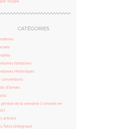
que: la jupe
CATÉGORIES
oderies
rsets
osplay
stumes fantaisies
stumes Historiques
 conventions
ats d'armes
actu
 phrase de la semaine ( conseils en
ac)
s articles
s Tutos (intégraux)