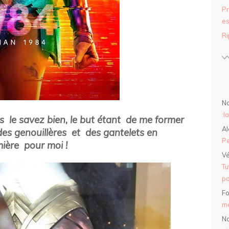
Pr
es
Ri
Na
:l
s le savez bien, le but étant de me former
Al
des genouillères et des gantelets en
Pe
ière pour moi !
Vé
Tu
po
Fo
mé
Na