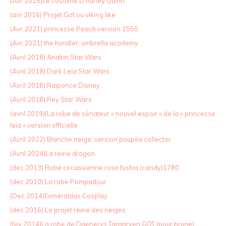
(Avr 2015)Le costume D'harley Quinn
(avr 2016) Projet Got ou viking like
(Avr 2021) princesse Peach version 1550
(Avr 2021) the hundler, umbrella academy
(Avril 2018) Anakin Star Wars
(Avril 2018) Dark Leïa Star Wars
(Avril 2018) Raiponce Disney
(Avril 2018) Rey Star Wars
(avril 2019)(La robe de sénateur « nouvel espoir » de la « princesse
leia » version officielle
(Avril 2022) Blanche neige: version poupée collector
(Avril 2024)La reine dragon
(dec 2013) Robe circassienne rose fushia (candy)1780
(dec 2010) La robe Pompadour
(Dec 2014)Esméraldas Cosplay
(dec 2016) Le projet reine des neiges
(fev 2014)La robe de Daenerys Targaryen GOT (pour brune)