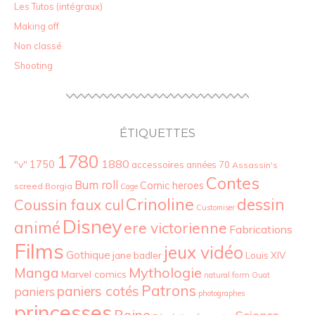
Les Tutos (intégraux)
Making off
Non classé
Shooting
ÉTIQUETTES
1780
1880
"v"
1750
accessoires
années 70
Assassin's
Contes
Bum roll
Comic heroes
screed
Borgia
Cage
Crinoline
dessin
Coussin faux cul
Customiser
Disney
animé
ere victorienne
Fabrications
Films
jeux vidéo
Gothique
jane badler
Louis XIV
Mythologie
Manga
Marvel comics
natural form
Ouat
Patrons
paniers cotés
paniers
photographes
princesses
Reine
Science