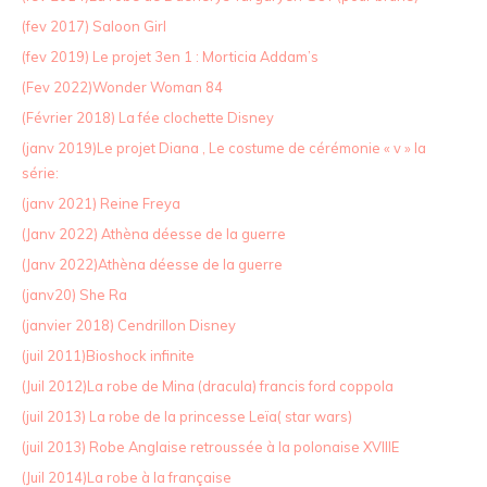
(fev 2017) Saloon Girl
(fev 2019) Le projet 3en 1 : Morticia Addam’s
(Fev 2022)Wonder Woman 84
(Février 2018) La fée clochette Disney
(janv 2019)Le projet Diana , Le costume de cérémonie « v » la
série:
(janv 2021) Reine Freya
(Janv 2022) Athèna déesse de la guerre
(Janv 2022)Athèna déesse de la guerre
(janv20) She Ra
(janvier 2018) Cendrillon Disney
(juil 2011)Bioshock infinite
(Juil 2012)La robe de Mina (dracula) francis ford coppola
(juil 2013) La robe de la princesse Leïa( star wars)
(juil 2013) Robe Anglaise retroussée à la polonaise XVIIIE
(Juil 2014)La robe à la française