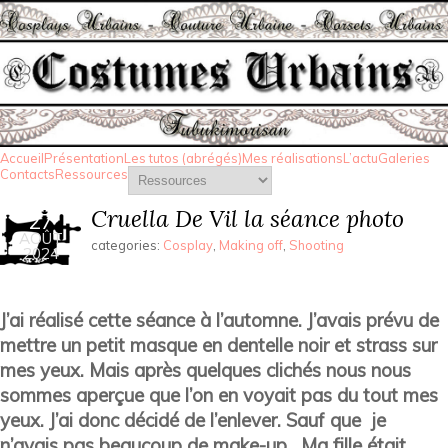
Accueil
Présentation
Les tutos (abrégés)
Mes réalisations
L’actu
Galeries
Contacts
Ressources
Cruella De Vil la séance photo
27
AOÛT
categories:
Cosplay
,
Making off
,
Shooting
2024
J’ai réalisé cette séance à l’automne. J’avais prévu de
mettre un petit masque en dentelle noir et strass sur
mes yeux. Mais après quelques clichés nous nous
sommes aperçue que l’on en voyait pas du tout mes
yeux. J’ai donc décidé de l’enlever. Sauf que je
n’avais pas beaucoup de make-up . Ma fille était