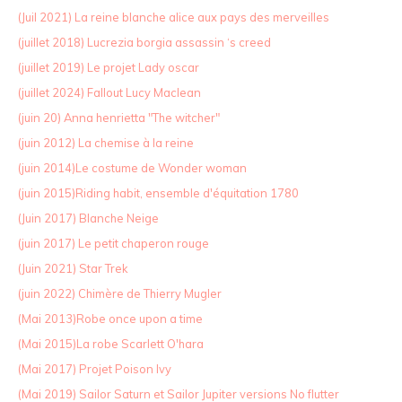
(Juil 2021) La reine blanche alice aux pays des merveilles
(juillet 2018) Lucrezia borgia assassin ‘s creed
(juillet 2019) Le projet Lady oscar
(juillet 2024) Fallout Lucy Maclean
(juin 20) Anna henrietta "The witcher"
(juin 2012) La chemise à la reine
(juin 2014)Le costume de Wonder woman
(juin 2015)Riding habit, ensemble d'équitation 1780
(Juin 2017) Blanche Neige
(juin 2017) Le petit chaperon rouge
(Juin 2021) Star Trek
(juin 2022) Chimère de Thierry Mugler
(Mai 2013)Robe once upon a time
(Mai 2015)La robe Scarlett O'hara
(Mai 2017) Projet Poison Ivy
(Mai 2019) Sailor Saturn et Sailor Jupiter versions No flutter