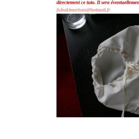
directement ce tuto. Il sera éventuelleme
fubukimorisan@hotmail.fr