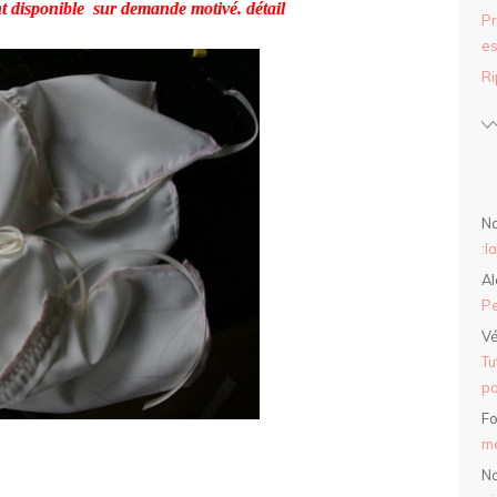
nt disponible sur demande motivé. détail
Pr
es
Ri
Na
:l
Al
Pe
Vé
Tu
po
Fo
mé
Na