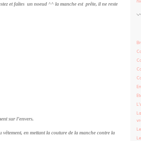
ni
ustez et faîtes un noeud ^^ la manche est prête, il ne reste
Br
Co
C
Co
Co
En
Et
L'
La
ent sur l’envers.
vr
Le
vêtement, en mettant la couture de la manche contre la
Le