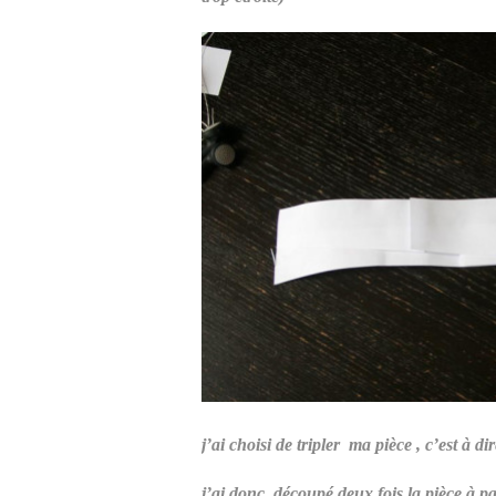
j’ai choisi de tripler ma pièce , c’est à di
j’ai donc découpé deux fois la pièce à pa