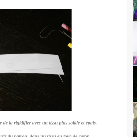
re de la rigidifier avec un tissu plus solide et épais.
rtir du patron dans un tissu en toile de coton.