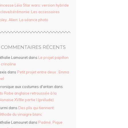
incesse Léïa Star wars: version hybride
clave/cérémonie: Les accessoires
pley, Alien: La séance photo
COMMENTAIRES RÉCENTS
thalie Lamouret
dans
Le projet papillon
a crinoline
exis
dans
Petit projet entre deux : Emma
el
ronique aux costumes d'antan
dans
to Robe anglaise retroussée à la
lonaise XVIIIe partie I (prélude)
urmi
dans
Des plis qui tiennent:
thode du vinaigre blanc
thalie Lamouret
dans
Padmé, Pique