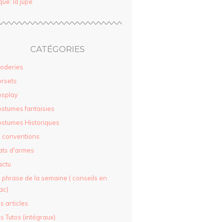
que: la jupe
CATÉGORIES
oderies
rsets
osplay
stumes fantaisies
stumes Historiques
 conventions
ats d'armes
actu
 phrase de la semaine ( conseils en
ac)
s articles
s Tutos (intégraux)