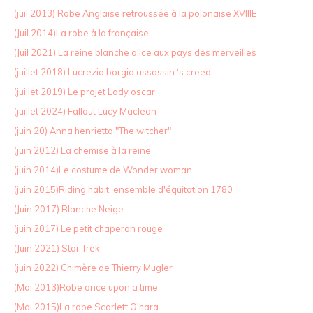
(juil 2013) Robe Anglaise retroussée à la polonaise XVIIIE
(Juil 2014)La robe à la française
(Juil 2021) La reine blanche alice aux pays des merveilles
(juillet 2018) Lucrezia borgia assassin ‘s creed
(juillet 2019) Le projet Lady oscar
(juillet 2024) Fallout Lucy Maclean
(juin 20) Anna henrietta "The witcher"
(juin 2012) La chemise à la reine
(juin 2014)Le costume de Wonder woman
(juin 2015)Riding habit, ensemble d'équitation 1780
(Juin 2017) Blanche Neige
(juin 2017) Le petit chaperon rouge
(Juin 2021) Star Trek
(juin 2022) Chimère de Thierry Mugler
(Mai 2013)Robe once upon a time
(Mai 2015)La robe Scarlett O'hara