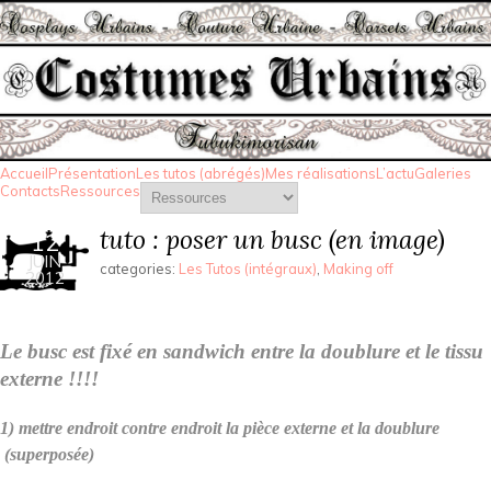
Accueil
Présentation
Les tutos (abrégés)
Mes réalisations
L’actu
Galeries
Contacts
Ressources
tuto : poser un busc (en image)
12
JUIN
categories:
Les Tutos (intégraux)
,
Making off
2012
Le busc est fixé en sandwich entre la doublure et le tissu
externe !!!!
1) mettre endroit contre endroit la pièce externe et la doublure
(superposée)