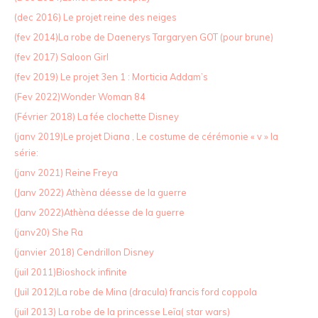
(dec 2016) Le projet reine des neiges
(fev 2014)La robe de Daenerys Targaryen GOT (pour brune)
(fev 2017) Saloon Girl
(fev 2019) Le projet 3en 1 : Morticia Addam’s
(Fev 2022)Wonder Woman 84
(Février 2018) La fée clochette Disney
(janv 2019)Le projet Diana , Le costume de cérémonie « v » la
série:
(janv 2021) Reine Freya
(Janv 2022) Athèna déesse de la guerre
(Janv 2022)Athèna déesse de la guerre
(janv20) She Ra
(janvier 2018) Cendrillon Disney
(juil 2011)Bioshock infinite
(Juil 2012)La robe de Mina (dracula) francis ford coppola
(juil 2013) La robe de la princesse Leïa( star wars)