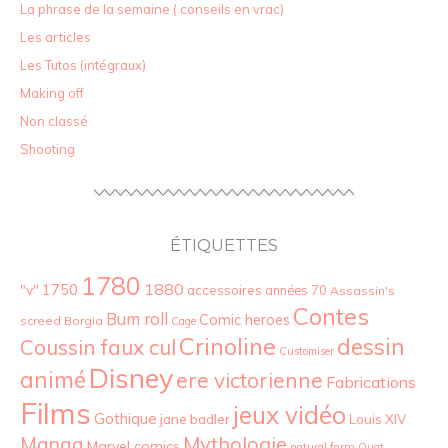
La phrase de la semaine ( conseils en vrac)
Les articles
Les Tutos (intégraux)
Making off
Non classé
Shooting
ÉTIQUETTES
1780
1880
"v"
1750
accessoires
années 70
Assassin's
Contes
Bum roll
Comic heroes
screed
Borgia
Cage
Crinoline
dessin
Coussin faux cul
Customiser
Disney
animé
ere victorienne
Fabrications
Films
jeux vidéo
Gothique
jane badler
Louis XIV
Mythologie
Manga
Marvel comics
natural form
Ouat