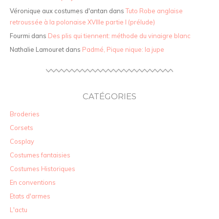
Véronique aux costumes d'antan
dans
Tuto Robe anglaise
retroussée à la polonaise XVIIIe partie I (prélude)
Fourmi
dans
Des plis qui tiennent: méthode du vinaigre blanc
Nathalie Lamouret
dans
Padmé, Pique nique: la jupe
CATÉGORIES
Broderies
Corsets
Cosplay
Costumes fantaisies
Costumes Historiques
En conventions
Etats d'armes
L'actu