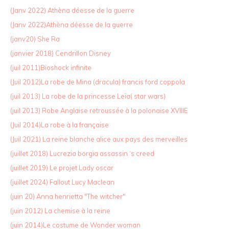
(Janv 2022) Athèna déesse de la guerre
(Janv 2022)Athèna déesse de la guerre
(janv20) She Ra
(janvier 2018) Cendrillon Disney
(juil 2011)Bioshock infinite
(Juil 2012)La robe de Mina (dracula) francis ford coppola
(juil 2013) La robe de la princesse Leïa( star wars)
(juil 2013) Robe Anglaise retroussée à la polonaise XVIIIE
(Juil 2014)La robe à la française
(Juil 2021) La reine blanche alice aux pays des merveilles
(juillet 2018) Lucrezia borgia assassin ‘s creed
(juillet 2019) Le projet Lady oscar
(juillet 2024) Fallout Lucy Maclean
(juin 20) Anna henrietta "The witcher"
(juin 2012) La chemise à la reine
(juin 2014)Le costume de Wonder woman