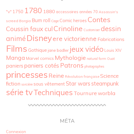
1780
1880
"v"
1750
accessoires
années 70
Assassin's
Contes
Bum roll
Comic heroes
screed
Borgia
Cage
Crinoline
dessin
Coussin faux cul
Customiser
Disney
animé
ere victorienne
Fabrications
Films
jeux vidéo
Gothique
jane badler
Louis XIV
Mythologie
Manga
Marvel comics
natural form
Ouat
Patrons
paniers cotés
paniers
photographes
princesses
Reine
Science
Révolution française
Star wars
fiction
steampunk
sous vêtement
sorcière
série tv
Techniques
Tournure
worbla
MÉTA
Connexion