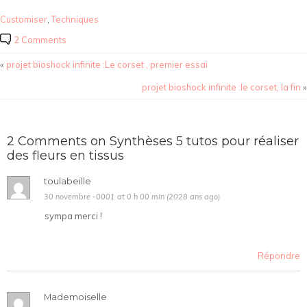
Customiser
,
Techniques
2 Comments
«
projet bioshock infinite :Le corset , premier essai
projet bioshock infinite :le corset, la fin
»
2 Comments on Synthèses 5 tutos pour réaliser
des fleurs en tissus
toulabeille
30 novembre -0001 at 0 h 00 min (2028 ans ago)
sympa merci !
Répondre
Mademoiselle