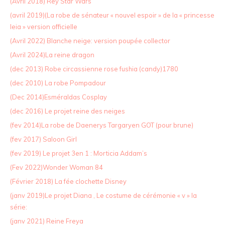
(Avril 2018) Rey Star Wars
(avril 2019)(La robe de sénateur « nouvel espoir » de la « princesse
leia » version officielle
(Avril 2022) Blanche neige: version poupée collector
(Avril 2024)La reine dragon
(dec 2013) Robe circassienne rose fushia (candy)1780
(dec 2010) La robe Pompadour
(Dec 2014)Esméraldas Cosplay
(dec 2016) Le projet reine des neiges
(fev 2014)La robe de Daenerys Targaryen GOT (pour brune)
(fev 2017) Saloon Girl
(fev 2019) Le projet 3en 1 : Morticia Addam’s
(Fev 2022)Wonder Woman 84
(Février 2018) La fée clochette Disney
(janv 2019)Le projet Diana , Le costume de cérémonie « v » la
série:
(janv 2021) Reine Freya