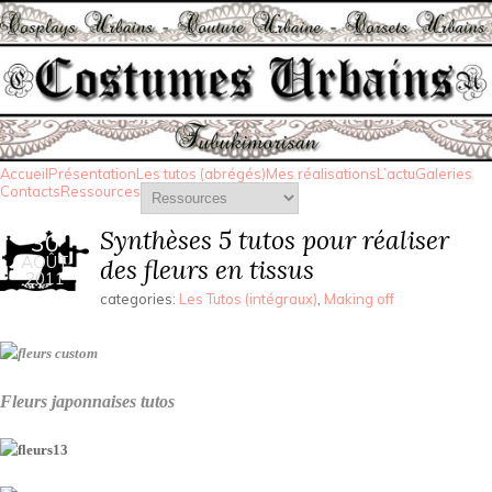
Accueil
Présentation
Les tutos (abrégés)
Mes réalisations
L’actu
Galeries
Contacts
Ressources
Synthèses 5 tutos pour réaliser
30
AOÛT
des fleurs en tissus
2011
categories:
Les Tutos (intégraux)
,
Making off
Fleurs japonnaises tutos