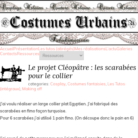
Accueil
Présentation
Les tutos (abrégés)
Mes réalisations
L’actu
Galeries
Contacts
Ressources
Le projet Cléopâtre : les scarabées
10
JUIN
pour le collier
2018
categories:
Cosplay
,
Costumes fantaisies
,
Les Tutos
(intégraux)
,
Making off
J’ai voulu réaliser un large collier plat Egyptien. J’ai fabriqué des
scarabées en fimo façon turquoise.
Pour 6 scarabées j’ai utilisé 1 pain fimo. (On découpe donc le pain en 6)