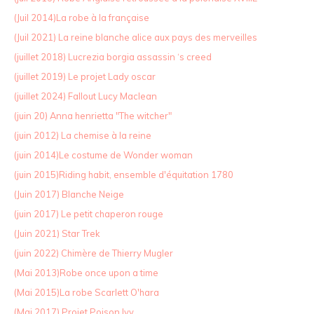
(Juil 2014)La robe à la française
(Juil 2021) La reine blanche alice aux pays des merveilles
(juillet 2018) Lucrezia borgia assassin ‘s creed
(juillet 2019) Le projet Lady oscar
(juillet 2024) Fallout Lucy Maclean
(juin 20) Anna henrietta "The witcher"
(juin 2012) La chemise à la reine
(juin 2014)Le costume de Wonder woman
(juin 2015)Riding habit, ensemble d'équitation 1780
(Juin 2017) Blanche Neige
(juin 2017) Le petit chaperon rouge
(Juin 2021) Star Trek
(juin 2022) Chimère de Thierry Mugler
(Mai 2013)Robe once upon a time
(Mai 2015)La robe Scarlett O'hara
(Mai 2017) Projet Poison Ivy