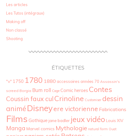
Les articles
Les Tutos (intégraux)
Making off
Non classé
Shooting
ÉTIQUETTES
1780
1880
"v"
1750
accessoires
années 70
Assassin's
Contes
Bum roll
Comic heroes
screed
Borgia
Cage
Crinoline
dessin
Coussin faux cul
Customiser
Disney
animé
ere victorienne
Fabrications
Films
jeux vidéo
Gothique
jane badler
Louis XIV
Mythologie
Manga
Marvel comics
natural form
Ouat
Patrons
paniers cotés