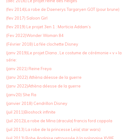
(dec 2016) Le projet reine des neiges
(fev 2014)La robe de Daenerys Targaryen GOT (pour brune)
(fev 2017) Saloon Girl
(fev 2019) Le projet 3en 1 : Morticia Addam’s
(Fev 2022)Wonder Woman 84
(Février 2018) La fée clochette Disney
(janv 2019)Le projet Diana , Le costume de cérémonie « v » la
série:
(janv 2021) Reine Freya
(Janv 2022) Athèna déesse de la guerre
(Janv 2022)Athèna déesse de la guerre
(janv20) She Ra
(janvier 2018) Cendrillon Disney
(juil 2011)Bioshock infinite
(Juil 2012)La robe de Mina (dracula) francis ford coppola
(juil 2013) La robe de la princesse Leïa( star wars)
(juil 2013) Robe Anglaise retroussée à la polonaise XVIIIE