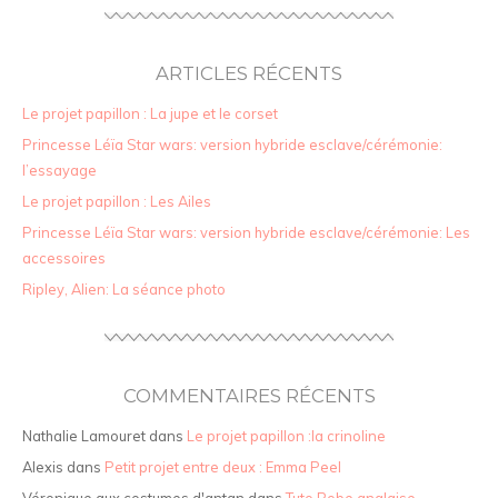
ARTICLES RÉCENTS
Le projet papillon : La jupe et le corset
Princesse Léïa Star wars: version hybride esclave/cérémonie:
l’essayage
Le projet papillon : Les Ailes
Princesse Léïa Star wars: version hybride esclave/cérémonie: Les
accessoires
Ripley, Alien: La séance photo
COMMENTAIRES RÉCENTS
Nathalie Lamouret
dans
Le projet papillon :la crinoline
Alexis
dans
Petit projet entre deux : Emma Peel
Véronique aux costumes d'antan
dans
Tuto Robe anglaise