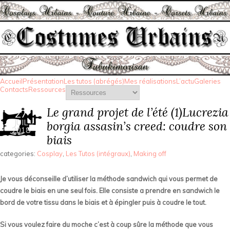
Accueil
Présentation
Les tutos (abrégés)
Mes réalisations
L’actu
Galeries
Contacts
Ressources
Le grand projet de l’été (1)Lucrezia
27
JUIL
borgia assasin’s creed: coudre son
2018
biais
categories:
Cosplay
,
Les Tutos (intégraux)
,
Making off
Je vous déconseille d’utiliser la méthode sandwich qui vous permet de
coudre le biais en une seul fois. Elle consiste a prendre en sandwich le
bord de votre tissu dans le biais et à épingler puis à coudre le tout.
Si vous voulez faire du moche c’est à coup sûre la méthode que vous