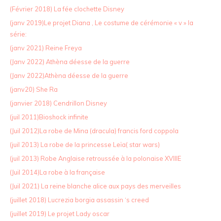
(Février 2018) La fée clochette Disney
(janv 2019)Le projet Diana , Le costume de cérémonie « v » la
série:
(janv 2021) Reine Freya
(Janv 2022) Athèna déesse de la guerre
(Janv 2022)Athèna déesse de la guerre
(janv20) She Ra
(janvier 2018) Cendrillon Disney
(juil 2011)Bioshock infinite
(Juil 2012)La robe de Mina (dracula) francis ford coppola
(juil 2013) La robe de la princesse Leïa( star wars)
(juil 2013) Robe Anglaise retroussée à la polonaise XVIIIE
(Juil 2014)La robe à la française
(Juil 2021) La reine blanche alice aux pays des merveilles
(juillet 2018) Lucrezia borgia assassin ‘s creed
(juillet 2019) Le projet Lady oscar