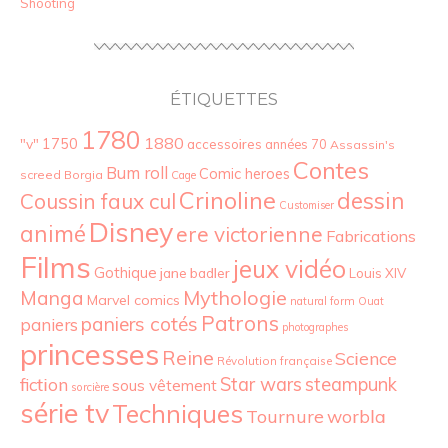
Shooting
ÉTIQUETTES
1780
1880
"v"
1750
accessoires
années 70
Assassin's
Contes
Bum roll
Comic heroes
screed
Borgia
Cage
Crinoline
dessin
Coussin faux cul
Customiser
Disney
animé
ere victorienne
Fabrications
Films
jeux vidéo
Gothique
jane badler
Louis XIV
Mythologie
Manga
Marvel comics
natural form
Ouat
Patrons
paniers cotés
paniers
photographes
princesses
Reine
Science
Révolution française
Star wars
fiction
steampunk
sous vêtement
sorcière
série tv
Techniques
Tournure
worbla