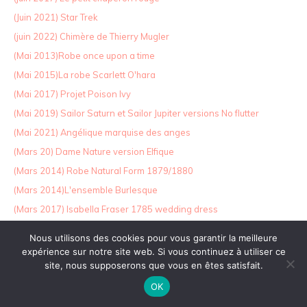
(Juin 2021) Star Trek
(juin 2022) Chimère de Thierry Mugler
(Mai 2013)Robe once upon a time
(Mai 2015)La robe Scarlett O'hara
(Mai 2017) Projet Poison Ivy
(Mai 2019) Sailor Saturn et Sailor Jupiter versions No flutter
(Mai 2021) Angélique marquise des anges
(Mars 20) Dame Nature version Elfique
(Mars 2014) Robe Natural Form 1879/1880
(Mars 2014)L'ensemble Burlesque
(Mars 2017) Isabella Fraser 1785 wedding dress
(Mars 2018) Belle Disney
Nous utilisons des cookies pour vous garantir la meilleure
(Mars 2018) Cléopâtre
expérience sur notre site web. Si vous continuez à utiliser ce
site, nous supposerons que vous en êtes satisfait.
(Mars 2019) Maléfique et Aurore
(Mars 2021) Mérida
OK
(Mars 2022)Une nounou d'enfer , the nanny