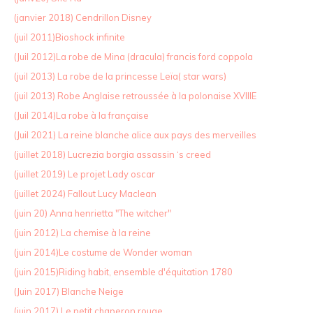
(janvier 2018) Cendrillon Disney
(juil 2011)Bioshock infinite
(Juil 2012)La robe de Mina (dracula) francis ford coppola
(juil 2013) La robe de la princesse Leïa( star wars)
(juil 2013) Robe Anglaise retroussée à la polonaise XVIIIE
(Juil 2014)La robe à la française
(Juil 2021) La reine blanche alice aux pays des merveilles
(juillet 2018) Lucrezia borgia assassin ‘s creed
(juillet 2019) Le projet Lady oscar
(juillet 2024) Fallout Lucy Maclean
(juin 20) Anna henrietta "The witcher"
(juin 2012) La chemise à la reine
(juin 2014)Le costume de Wonder woman
(juin 2015)Riding habit, ensemble d'équitation 1780
(Juin 2017) Blanche Neige
(juin 2017) Le petit chaperon rouge