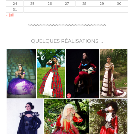
24
25
26
27
28
29
30
31
« Juil
QUELQUES RÉALISATIONS …