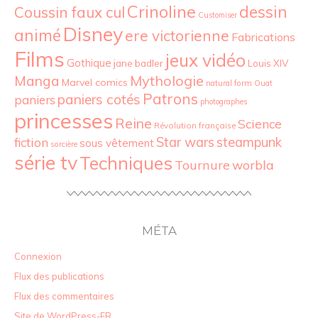
Crinoline
dessin
Coussin faux cul
Customiser
Disney
animé
ere victorienne
Fabrications
Films
jeux vidéo
Gothique
jane badler
Louis XIV
Mythologie
Manga
Marvel comics
natural form
Ouat
Patrons
paniers cotés
paniers
photographes
princesses
Reine
Science
Révolution française
Star wars
fiction
steampunk
sous vêtement
sorcière
série tv
Techniques
Tournure
worbla
MÉTA
Connexion
Flux des publications
Flux des commentaires
Site de WordPress-FR