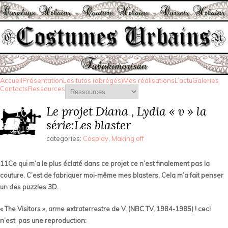
Accueil
Présentation
Les tutos (abrégés)
Mes réalisations
L’actu
Galeries
Contacts
Ressources
Le projet Diana , Lydia « v » la
10
FÉV
série:Les blaster
2019
categories:
Cosplay
,
Making off
11Ce qui m’a le plus éclaté dans ce projet ce n’est finalement pas la
couture. C’est de fabriquer moi-même mes blasters. Cela m’a fait penser
un des puzzles 3D.
« The Visitors », arme extraterrestre de V. (NBC TV, 1984-1985) ! ceci
n’est pas une reproduction: