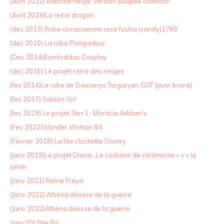
(Avril 2022) Blanche neige: version poupée collector
(Avril 2024)La reine dragon
(dec 2013) Robe circassienne rose fushia (candy)1780
(dec 2010) La robe Pompadour
(Dec 2014)Esméraldas Cosplay
(dec 2016) Le projet reine des neiges
(fev 2014)La robe de Daenerys Targaryen GOT (pour brune)
(fev 2017) Saloon Girl
(fev 2019) Le projet 3en 1 : Morticia Addam’s
(Fev 2022)Wonder Woman 84
(Février 2018) La fée clochette Disney
(janv 2019)Le projet Diana , Le costume de cérémonie « v » la
série:
(janv 2021) Reine Freya
(Janv 2022) Athèna déesse de la guerre
(Janv 2022)Athèna déesse de la guerre
(janv20) She Ra