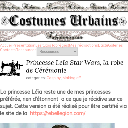
Accueil
Présentation
Les tutos (abrégés)
Mes réalisations
L’actu
Galeries
Contacts
Ressources
Princesse Leïa Star Wars, la robe
03
JUIN
de Cérémonie
2026
categories:
Cosplay
,
Making off
La princesse Léïa reste une de mes princesses
préférée, rien d’étonnant a ce que je récidive sur ce
sujet. Cette version a été réalisé pour être certifié via
le site de la
https://rebellegion.com/