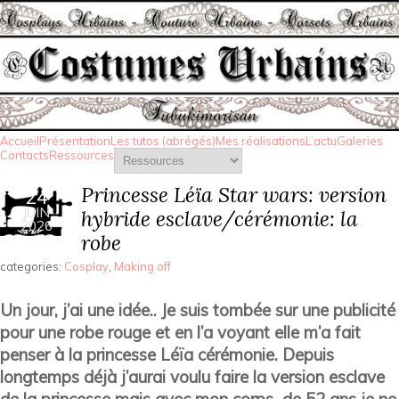
Accueil
Présentation
Les tutos (abrégés)
Mes réalisations
L’actu
Galeries
Contacts
Ressources
Princesse Léïa Star wars: version
24
JUIN
hybride esclave/cérémonie: la
2026
robe
categories:
Cosplay
,
Making off
Un jour, j’ai une idée.. Je suis tombée sur une publicité
pour une robe rouge et en l’a voyant elle m’a fait
penser à la princesse Léïa cérémonie. Depuis
longtemps déjà j’aurai voulu faire la version esclave
de la princesse mais avec mon corps de 52 ans je ne