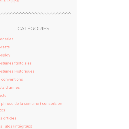
que: la jupe
CATÉGORIES
oderies
rsets
osplay
stumes fantaisies
stumes Historiques
 conventions
ats d'armes
actu
 phrase de la semaine ( conseils en
ac)
s articles
s Tutos (intégraux)