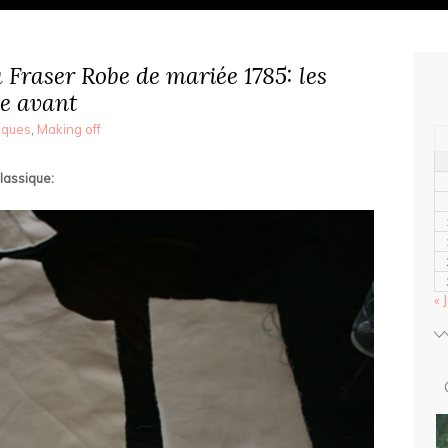
a Fraser Robe de mariée 1785: les
ie avant
iques
,
Making off
lassique:
« J