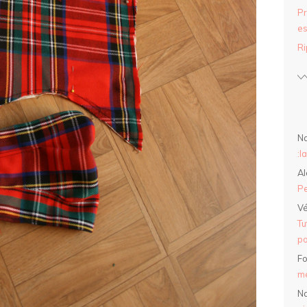
Pr
es
Ri
Na
:l
Al
Pe
Vé
Tu
po
Fo
mé
Na