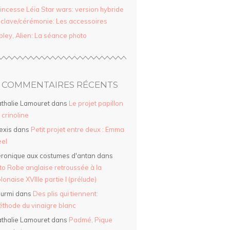
incesse Léïa Star wars: version hybride
clave/cérémonie: Les accessoires
pley, Alien: La séance photo
COMMENTAIRES RÉCENTS
thalie Lamouret
dans
Le projet papillon
a crinoline
exis
dans
Petit projet entre deux : Emma
el
ronique aux costumes d'antan
dans
to Robe anglaise retroussée à la
lonaise XVIIIe partie I (prélude)
urmi
dans
Des plis qui tiennent:
thode du vinaigre blanc
thalie Lamouret
dans
Padmé, Pique