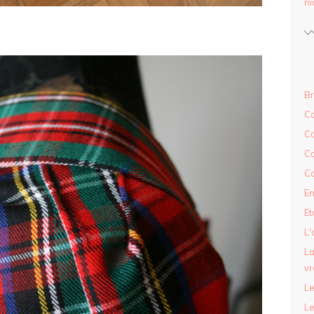
ni
Br
Co
C
Co
Co
En
Et
L'
La
vr
Le
Le